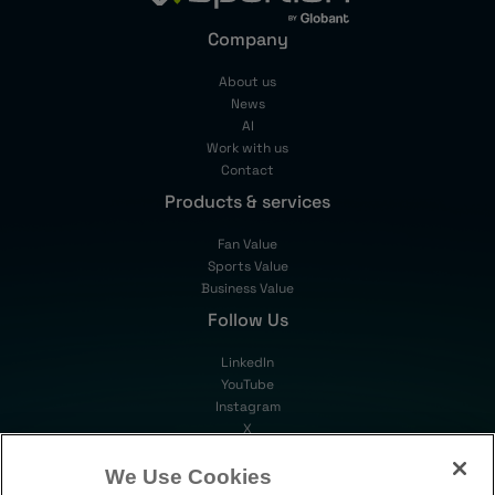
Company
About us
News
AI
Work with us
Contact
Products & services
Fan Value
Sports Value
Business Value
Follow Us
LinkedIn
YouTube
Instagram
X
Stay updated
We Use Cookies